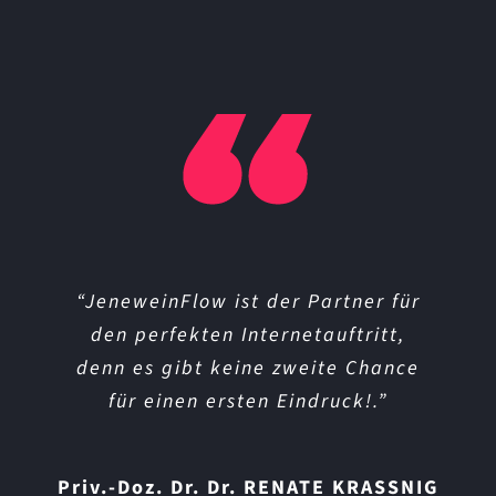
“JeneweinFlow ist der Partner für
“Bereits der erste Kontakt
überzeugte mich von Kompetenz,
den perfekten Internetauftritt,
denn es gibt keine zweite Chance
Erfahrung, Intelligenz. Ein
analytischer Blick mit der Frage,
für einen ersten Eindruck!.”
was ich wolle, gefolgt von meiner
Antwort: ALLES.”
Priv.-Doz. Dr. Dr. RENATE KRASSNIG